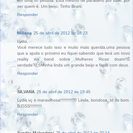
em uma só pessoa. Está mesmo de parabéns por tudo, por
ser quem é. Um beijo, Tinho Bruni.
Responder
Millena
25 de abril de 2012 às 18:23
Lydia,
Você merece tudo isso e muito mais querida,uma pessoa
que a ajuda o próximo eu fiquei sabendo que terá um novo
reality na band sobre Mulheres Ricas doam!!É
verdade??...Minha linda um grande beijo e fique com deus.
Responder
SILVANA
25 de abril de 2012 às 19:45
Lydia vç é maravilhosa!!!!!!!!!!!!!! Linda, bondosa, td de bom.
BJSSS!!!!!!!!!!
Responder
Sandra Malandrini
25 de abril de 2012 às 20:14